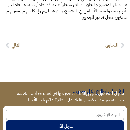
مستقبل المصنع والتطورات التي ستطرأ عليه، كما طمأن جميع العاملين
بأنهم يعتبروا حجر الأساس في المصنع، وان قدراتهم وإمكانياتهم وخبراتهم
ستكون محل تقدير الجميع.
السابق
التالي
ابقَ على اطلاع بكل جديد.
سجل للحصول على بياناتنا الصحفية وآخر المستجدات. الخدمة
مجانية، سريعة، وتضمن بقاءك على اطلاع دائم بآخر الأخبار.
سجل الآن