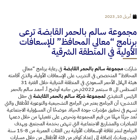
أبريل 10, 2023
مجموعة سالم بالحمر القابضة ترعى
برنامج “معالي المحافظ” للإسعافات
الأولية في المنطقة الشرقية
شاركت
مجموعة سالم بالحمر القابضة
في رعاية برنامج “معالي
المحافظ” المتخصص في التدريب على الإسعافات الأولية، والذي أقامته
هيئة الهلال الأحمر السعودي في المنطقة الشرقية خلال الفترة 31
اغسطس الى 8 سبتمبر 2022م.من جانبه أوضح أ. أحمد سالم بالحمر
الرئيس التنفيذي
لمجموعة شركة سالم بالحمر القابضة
في حفل
التدشين؛ أن البرنامج يعتبر من البرامج التشجيعية والتوعوية للأطفال والتي
تسهم في تحقيق مؤشرات جودة الحياة. موضحًا أن المسؤولية الاجتماعية
تُعد جزءًا مهمًا من قيم المجموعة وتحرص على تفعيلها من خلال دعمها
للمبادرات والمشاريع الاجتماعية التي تنهض بخدمة المجتمع. ويهدف
البرنامج لنشر ثقافة الإسعافات الأولية بين الفئات العمرية من 8-15 سنة
(بنين وبنات)، إضافة إلى إعداد كوادر من فئة الأطفال من خلال مسارات