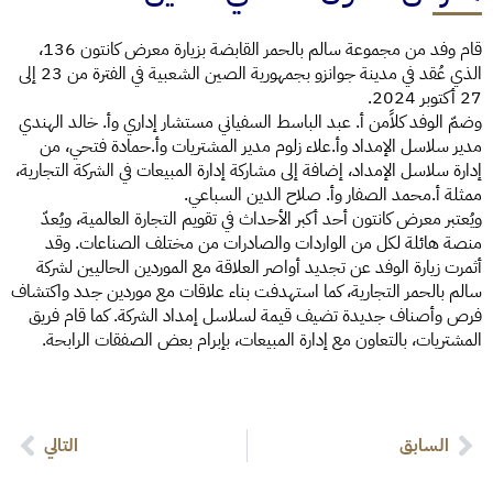
قام وفد من مجموعة سالم بالحمر القابضة بزيارة معرض كانتون 136،
الذي عُقد في مدينة جوانزو بجمهورية الصين الشعبية في الفترة من 23 إلى
27 أكتوبر 2024.
وضمّ الوفد كلاًمن أ. عبد الباسط السفياني مستشار إداري وأ. خالد الهندي
مدير سلاسل الإمداد وأ.علاء زلوم مدير المشتريات وأ.حمادة فتحي، من
إدارة سلاسل الإمداد، إضافة إلى مشاركة إدارة المبيعات في الشركة التجارية،
ممثلة أ.محمد الصفار وأ. صلاح الدين السباعي.
ويُعتبر معرض كانتون أحد أكبر الأحداث في تقويم التجارة العالمية، ويُعدّ
منصة هائلة لكل من الواردات والصادرات من مختلف الصناعات. وقد
أثمرت زيارة الوفد عن تجديد أواصر العلاقة مع الموردين الحاليين لشركة
سالم بالحمر التجارية، كما استهدفت بناء علاقات مع موردين جدد واكتشاف
فرص وأصناف جديدة تضيف قيمة لسلاسل إمداد الشركة. كما قام فريق
المشتريات، بالتعاون مع إدارة المبيعات، بإبرام بعض الصفقات الرابحة.
السابق
التالي