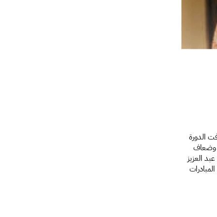
فت الدورة
صم وضعاف
بد العزيز
لمبادرات